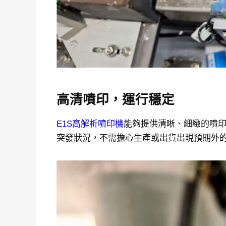
高清噴印，運行穩定
E1S
高解析噴印機
能夠提供清晰、細緻的噴
突發狀況，不需擔心生產或出貨出現預期外