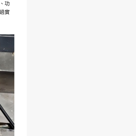
、功
過實