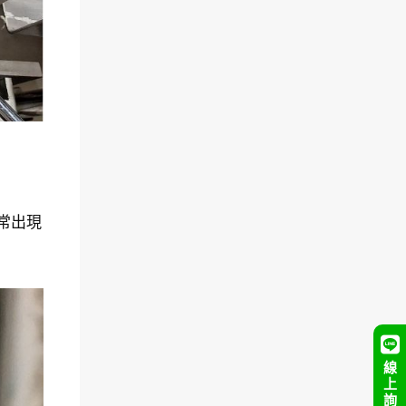
常出現
線
上
詢