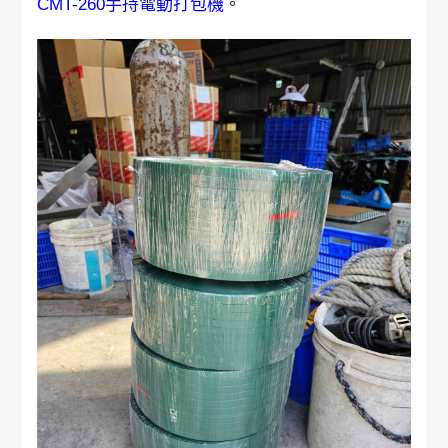
CMT-260
手持電動打包機
。